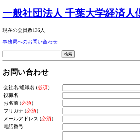
一般社団法人 千葉大学経済人
現在の会員数136人
事務局へのお問い合わせ
検
索:
お問い合わせ
会社名/組織名 (
必須
）
役職名
お名前 (
必須
）
フリガナ (
必須
）
メールアドレス (
必須
）
電話番号