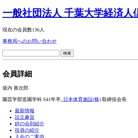
一般社団法人 千葉大学経済人
現在の会員数136人
事務局へのお問い合わせ
検
索:
会員詳細
坂内 善次郎
園芸学部造園学科 S41年卒,
日本体育施設(株)
取締役会長
最新情報
設立趣旨
絆の会則紹介
役員の紹介
入会のご案内