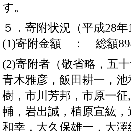
す。
５．寄附状況（平成28年1
(1)寄附金額 ： 総額89
(2)寄附者（敬省略，五
青木雅彦，飯田耕一，池
樹，市川芳邦，市原一征
輔，岩出誠，植原宣紘，
和幸，大久保雄一，大澤