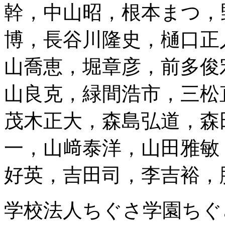
幹，中山昭，根本まつ，
博，長谷川隆史，樋口正
山喬恵，堀章彦，前多俊
山良克，緑間浩市，三松
茂木正大，森島弘道，森
一，山﨑泰洋，山田雅敏
好英，吉田司，李吉裕，
学校法人ちぐさ学園ちぐ