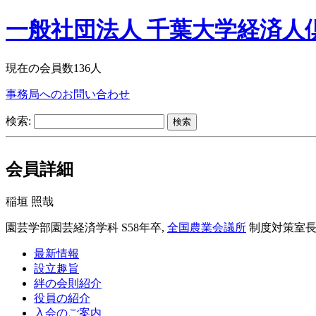
一般社団法人 千葉大学経済人
現在の会員数136人
事務局へのお問い合わせ
検索:
会員詳細
稲垣 照哉
園芸学部園芸経済学科 S58年卒,
全国農業会議所
制度対策室
最新情報
設立趣旨
絆の会則紹介
役員の紹介
入会のご案内