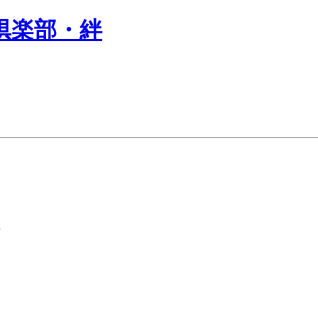
倶楽部・絆
長