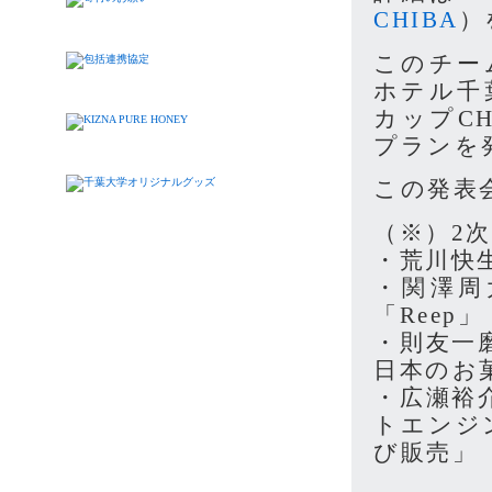
CHIBA
）
このチー
ホテル千
カップC
プランを
この発表
（※）2次
・荒川快生
・関澤周
「Reep」
・則友一
日本のお菓
・広瀬裕
トエンジ
び販売」