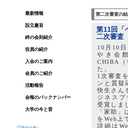
最新情報
第二次審査の結
設立趣旨
第11回「
二次審査
絆の会則紹介
10月1
役員の紹介
やき会
CHIB
入会のご案内
た。
会員のご紹介
1次審査
ンと質疑
活動報告
快生さん
ジネスプ
会報のバックナンバー
受賞しま
大学の今と昔
「家助」
をWeb
詳細はW