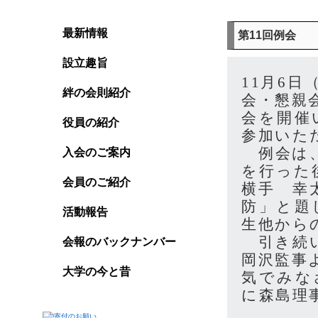
最新情報
第11回例会
設立趣旨
11月6
絆の会則紹介
会・懇親
会を開催
役員の紹介
参加いた
例会は、
入会のご案内
を行った
会員のご紹介
横手 幸
防」と題
活動報告
生他から
引き続い
会報のバックナンバー
岡沢監事
大学の今と昔
気でみな
に森島理