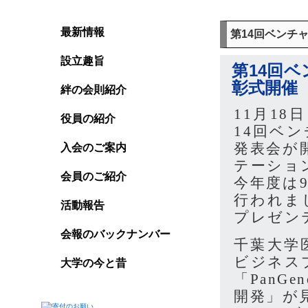
最新情報
第14回ベンチ
設立趣旨
第14回ベ
彰式開催
絆の会則紹介
11月1
役員の紹介
14回ベ
発表会が
入会のご案内
テーショ
会員のご紹介
今年度は9
行われま
活動報告
プレゼン
会報のバックナンバー
千葉大学
ビジネス
大学の今と昔
「PanG
開発」が