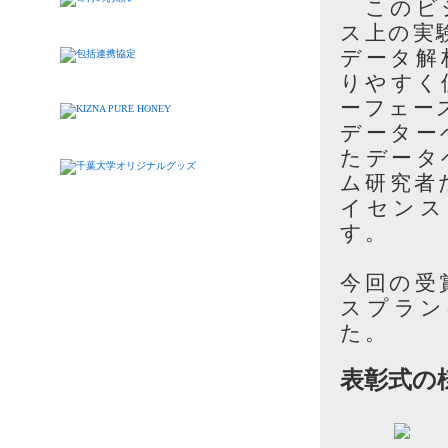
このビジ
ス上の実
データ解
りやすく
ーフェー
データー
たデータ
ム研究者
イセンス
す。
今回の受
スプラン
た。
表彰式の