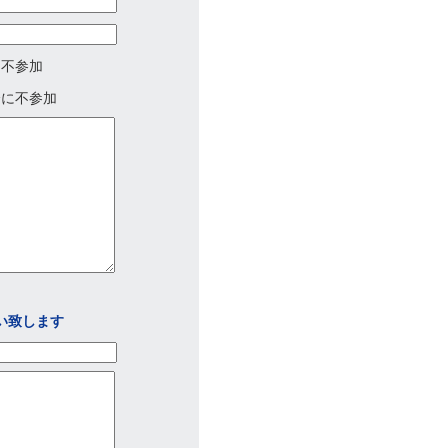
に不参加
会に不参加
い致します