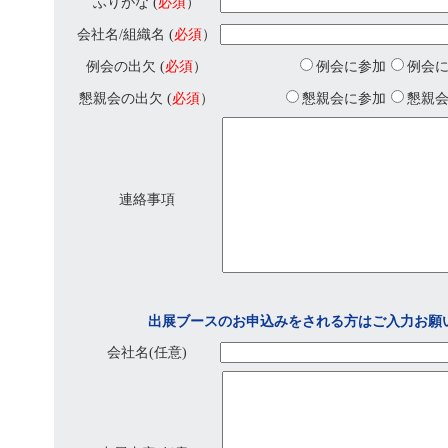
ふりがな (
必須
）
会社名/組織名 (
必須
）
例会の出欠 (
必須
）
例会に参加
例会
懇親会の出欠 (
必須
）
懇親会に参加
懇親
連絡事項
出展ブースのお申込みをされる方はご入力お願
会社名(任意)