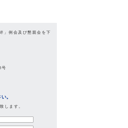
「絆」例会及び懇親会を下
8号
さい。
い致します。