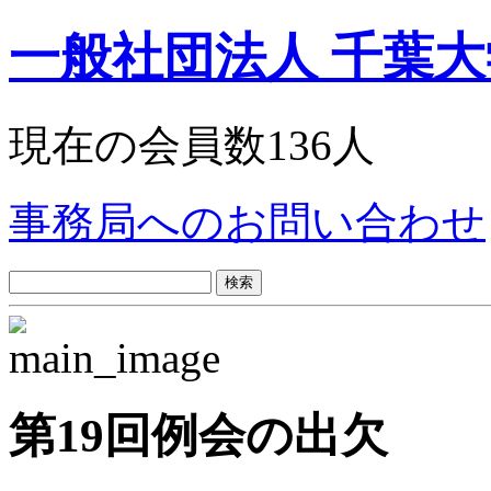
一般社団法人 千葉
現在の会員数136人
事務局へのお問い合わせ
検
索:
第19回例会の出欠