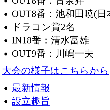
OUT8番：
古泉昇
OUT8番：
池和田暁(日本ｲ
ドラコン賞2名
IN18番：
清水富雄
OUT9番：
川嶋一夫
大会の様子はこちらから
最新情報
設立趣旨