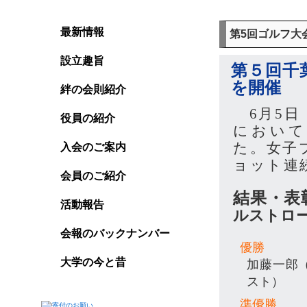
最新情報
第5回ゴルフ大
設立趣旨
第５回千
を開催
絆の会則紹介
6月5日
役員の紹介
において
た。女子
入会のご案内
ョット連
会員のご紹介
結果・表
活動報告
ルストロ
会報のバックナンバー
優勝
大学の今と昔
加藤一郎
スト）
準優勝