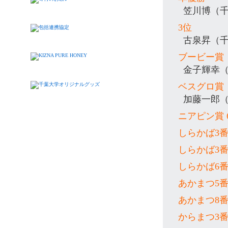
笠川博（
3位
古泉昇（
ブービー賞
金子輝幸
ベスグロ賞
加藤一郎
ニアピン賞 
しらかば3
しらかば3
しらかば6
あかまつ5
あかまつ8
からまつ3