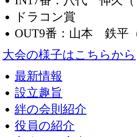
IN17番：
八代 伸久（
ドラコン賞
OUT9番：
山本 鉄平（
大会の様子はこちらから
最新情報
設立趣旨
絆の会則紹介
役員の紹介