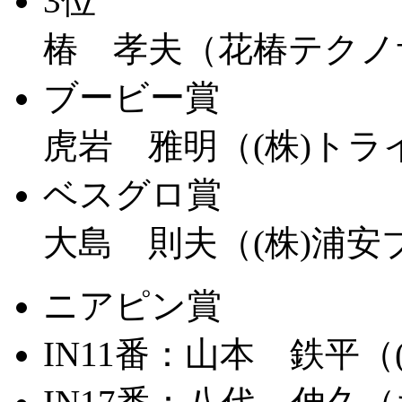
3位
椿 孝夫（花椿テクノ
ブービー賞
虎岩 雅明（(株)トラ
ベスグロ賞
大島 則夫（(株)浦
ニアピン賞
IN11番：
山本 鉄平（