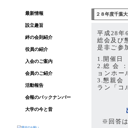
最新情報
２８年度千葉大
設立趣旨
平成28年
絆の会則紹介
総会及び
是非ご参
役員の紹介
1.開催日
入会のご案内
2.総 会
ョンホー
会員のご紹介
3.懇親会
活動報告
ラン「コ
(会
会報のバックナンバー
大学の今と昔
※回答は