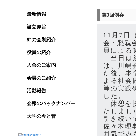
最新情報
第9回例会
設立趣旨
11月7
絆の会則紹介
会・懇親
員による
役員の紹介
当日は総
は、川嶋
入会のご案内
た後、本
会員のご紹介
よる社会
等の実践
活動報告
した。
休憩を挟
会報のバックナンバー
たしまし
大学の今と昔
引き続い
佐々木理
囲気でみ