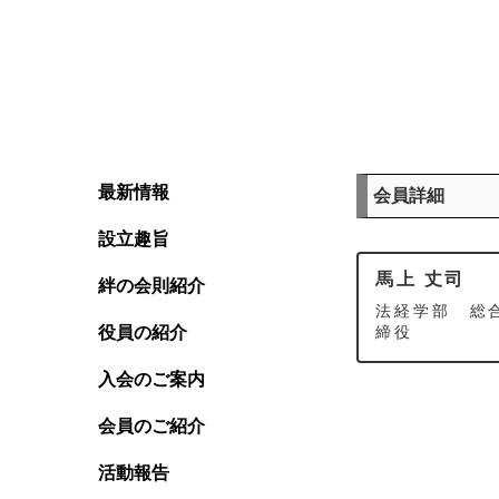
最新情報
会員詳細
設立趣旨
馬上 丈司
絆の会則紹介
法経学部 総合
役員の紹介
締役
入会のご案内
会員のご紹介
活動報告