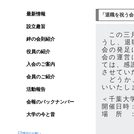
最新情報
「退職を祝う会
設立趣旨
この三月
絆の会則紹介
うし、退
会の発足
役員の紹介
会の運営
ては、感
入会のご案内
させてい
会員のご紹介
どうか、
いいたし
活動報告
＜千葉大
会報のバックナンバー
開催日時：
場 所 
大学の今と昔
千葉県
047－