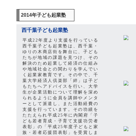
2014年子ども起業塾
西千葉子ども起業塾
平成22年度より支援を行っている
西千葉子ども起業塾は、西千葉・
ゆりの木商店街を舞台に、子ども
たちが地域の課題を見つけ、その
解決のため起業して経済の仕組み
や地域社会との関わりを学んでい
く起業家教育です。その中で、千
葉大学経済人倶楽部「絆」は子ど
もたちへアドバイスを行い、大学
生が企業活動について理解を深め
られるように会員を講師やメンタ
ーとして派遣し、また活動経費の
支援を行っています。その功績を
たたえられ平成25年に内閣府「子
ども若者育成・子育て支援功労者
表彰」の「平成25年度子どもと家
族・若者応援団表彰」を受賞しま