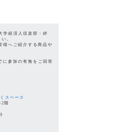
千葉大学経済人倶楽部・絆
さい。
皆様へご紹介する商品や
。
までに参加の有無をご回答
くてくスペース
ル2階
分