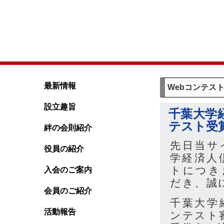
最新情報
Webコンテス
設立趣旨
千葉大学
テスト受
絆の会則紹介
先日当サ
役員の紹介
学経済人
トにつき
入会のご案内
だき、誠
会員のご紹介
千葉大学
活動報告
ンテスト