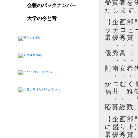
受賞者を
会報のバックナンバー
たします
大学の今と昔
【企画部
ッチコピ
最優秀賞 
・・・「
優秀賞 ：
・・・「
阿南安希
・・・「
がつむぐ
福井 雅
・・・「
応募総数 
【企画部
に盛り上
最優秀賞 